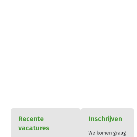
Recente
Inschrijven
vacatures
We komen graag