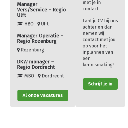
met je in
Manager
contact.
Vers/Service – Regio
Ulft
Laat je CV bij ons
HBO
Ulft
achter en dan
nemen wij
Manager Operatie –
contact met jou
Regio Rozenburg
op voor het
Rozenburg
inplannen van
een
DKW manager –
kennismaking!
Regio Dordrecht
MBO
Dordrecht
Schrijf je in
Al onze vacatures